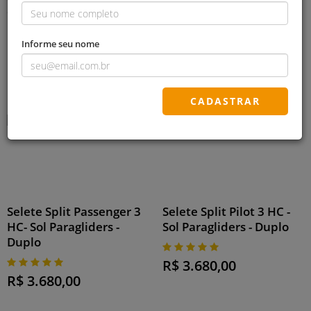
R$ 3.280,00
Valores e condições sob
consulta
Informe seu nome
CADASTRAR
Selete Split Passenger 3
Selete Split Pilot 3 HC -
HC- Sol Paragliders -
Sol Paragliders - Duplo
Duplo
R$ 3.680,00
R$ 3.680,00