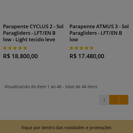
Parapente CYCLUS 2 - Sol
Parapente ATMUS 3 - Sol
Paragliders - LFT/EN B
Paragliders - LFT/EN B
low - Light tecido leve
low
R$ 18.800,00
R$ 17.480,00
Visualizando do item 1 ao 40 - total de 44 itens
1
2
»
Fique por dentro das novidades e promoções